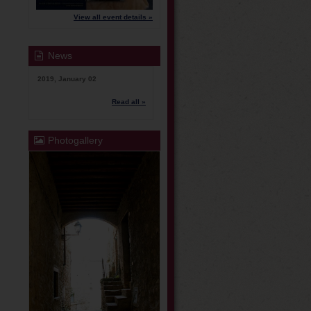
View all event details »
News
2019, January 02
Read all »
Photogallery