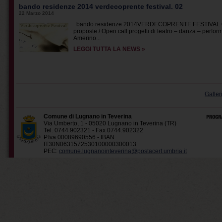
bando residenze 2014 verdecoprente festival. 02
22 Marzo 2014
bando residenze 2014VERDECOPRENTE FESTIVAL.02 Res
proposte / Open call progetti di teatro – danza – pe
Amerino...
LEGGI TUTTA LA NEWS »
Galler
Comune di Lugnano in Teverina
Via Umberto, 1 - 05020 Lugnano in Teverina (TR)
Tel. 0744.902321 - Fax 0744.902322
P.Iva 00089690556 - IBAN
IT30N0631572530100000300013
PEC:
comune.lugnanointeverina@postacert.umbria.it