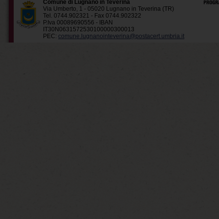
Comune di Lugnano in Teverina
Via Umberto, 1 - 05020 Lugnano in Teverina (TR)
Tel. 0744.902321 - Fax 0744.902322
P.Iva 00089690556 - IBAN
IT30N0631572530100000300013
PEC:
comune.lugnanointeverina@postacert.umbria.it