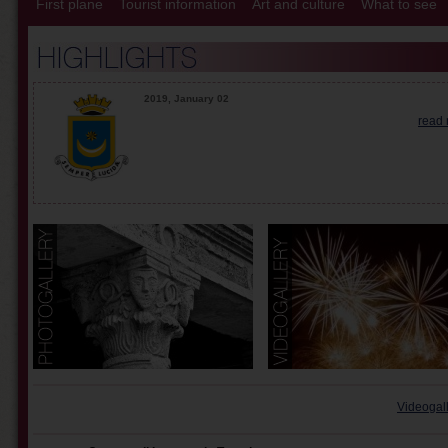
First plane
Tourist information
Art and culture
What to see
2019, January 02
read
Videogal