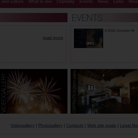
t and culture
What to see
Ospitality
Events
News
Links
Weat
il
2018, October 06
read more
Videogallery
|
Photogallery
|
Contacts
|
Web site guide
|
Legal No