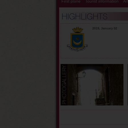
First plane
Tourist information
Ar
2019, January 02