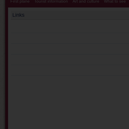
First plane
Tourist information
Art and culture
What to see
Links