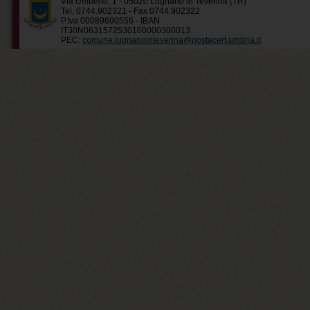
Via Umberto, 1 - 05020 Lugnano in Teverina (TR)
Tel. 0744.902321 - Fax 0744.902322
P.Iva 00089690556 - IBAN
IT30N0631572530100000300013
PEC:
comune.lugnanointeverina@postacert.umbria.it