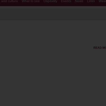
t and culture
What to see
Ospitality
Events
News
Links
Weat
READ M