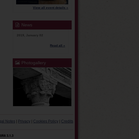
View all event details »
News
2019, January 02
Read all »
Photogallery
gal Notes
|
Privacy
|
Cookies Policy
|
Credits