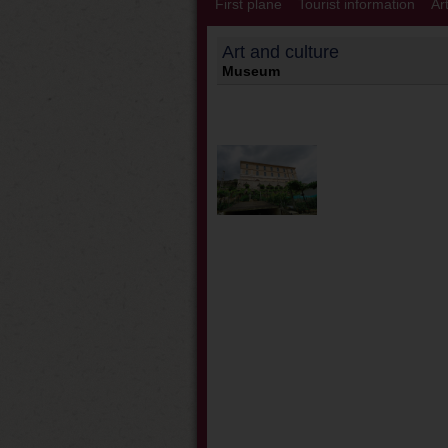
First plane
Tourist information
Ar
Art and culture
Museum