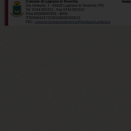
Comune di Lugnano in Teverina
Via Umberto, 1 - 05020 Lugnano in Teverina (TR)
Tel. 0744.902321 - Fax 0744.902322
P.Iva 00089690556 - IBAN
IT30N0631572530100000300013
PEC:
comune.lugnanointeverina@postacert.umbria.it