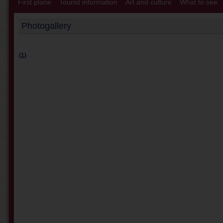
First plane
Tourist information
Art and culture
What to see
Photogallery
(1)