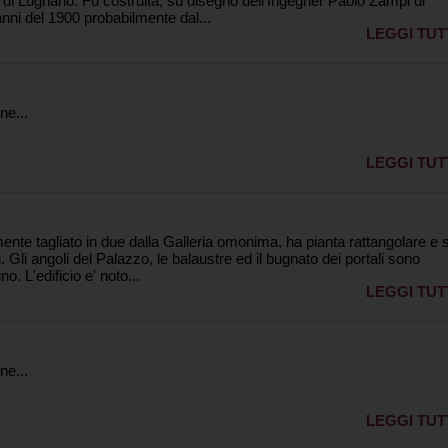
e di Lugnano. Fu costruita, su disegno dell'Ingegner Paolo Zampi di
anni del 1900 probabilmente dal...
LEGGI TUT
ne...
LEGGI TUT
mente tagliato in due dalla Galleria omonima, ha pianta rattangolare e s
i. Gli angoli del Palazzo, le balaustre ed il bugnato dei portali sono
ino. L'edificio e' noto...
LEGGI TUT
ne...
LEGGI TUT