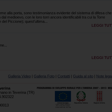
ieme alla porta, sono testimonianza evidente del sistema di difesa che
al medioevo, con le loro torri ancora identificabili tra cui la Torre
del Piccione); quest’ultima...
LEGGI TUT
ne...
LEGGI TUT
Galleria Video
|
Galleria Foto
|
Contatti
|
Guida al sito
|
Note legal
verina
nano in Teverina (TR)
4.902322
00013