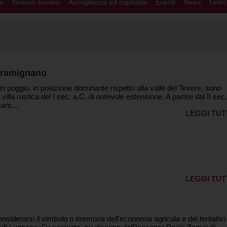
ra
Itinerari turistici
Accoglienza ed ospitalità
Eventi
News
Links
 Gramignano
n poggio, in posizione dominante rispetto alla valle del Tevere, sono
una villa rustica del I sec. a.C. di notevole estensione. A partire dal II sec
ani,...
LEGGI TUT
LEGGI TUT
nsiderarsi il simbolo o memoria dell'economia agricola e dei tentativi 