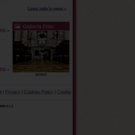
Leggi tutta la news »
Galleria Foto
TO »
TO »
scorci
i
|
Privacy
|
Cookies Policy
|
Credits