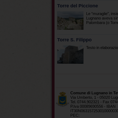
Torre del Piccione
Le “muraglie”, ins
Lugnano aveva sin d
Palombara (o Torre 
Torre S. Filippo
Testo in elaborazio
Comune di Lugnano in Te
Via Umberto, 1 - 05020 Lug
Tel. 0744.902321 - Fax 074
P.Iva 00089690556 - IBAN
IT30N06315725301000003
PEC: