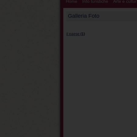
Home
Info turistiche
Arte e cultu
Galleria Foto
il paese
(1)