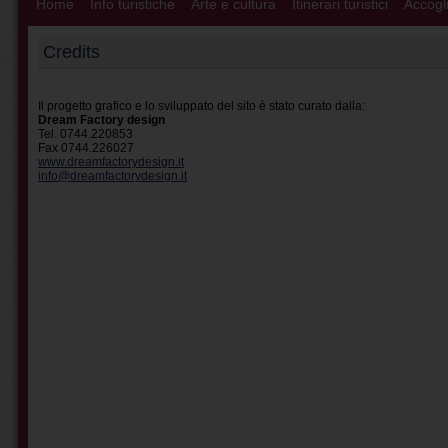
Home
Info turistiche
Arte e cultura
Itinerari turistici
Accogli
Credits
Il progetto grafico e lo sviluppato del sito è stato curato dalla:
Dream Factory design
Tel. 0744.220853
Fax 0744.226027
www.dreamfactorydesign.it
info@dreamfactorydesign.it