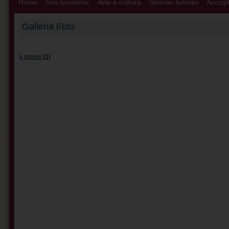
Home
Info turistiche
Arte e cultura
Itinerari turistici
Accogli
Galleria Foto
il paese
(1)