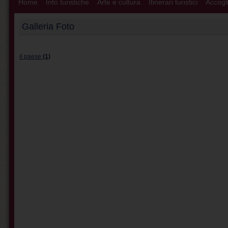
Home
Info turistiche
Arte e cultura
Itinerari turistici
Accogli
Galleria Foto
il paese
(1)