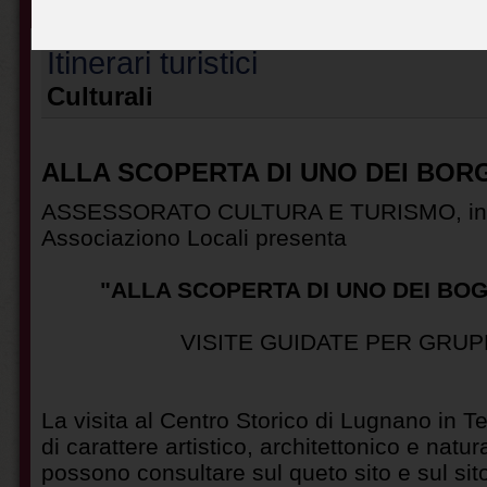
Home
Info turistiche
Arte e cultura
Itinerari turistici
Accogli
Itinerari turistici
Culturali
ALLA SCOPERTA DI UNO DEI BORGH
ASSESSORATO CULTURA E TURISMO, in co
Associaziono Locali presenta
"ALLA SCOPERTA DI UNO DEI BOGHI
VISITE GUIDATE PER GRUP
La visita al Centro Storico di Lugnano in Te
di carattere artistico, architettonico e natura
possono consultare sul queto sito e sul sit